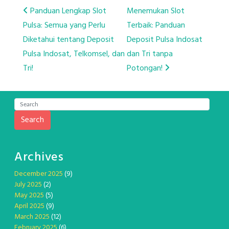
Post
Panduan Lengkap Slot
Menemukan Slot
Pulsa: Semua yang Perlu
Terbaik: Panduan
navigation
Diketahui tentang Deposit
Deposit Pulsa Indosat
Pulsa Indosat, Telkomsel, dan
dan Tri tanpa
Tri!
Potongan!
Search
Archives
December 2025
(9)
July 2025
(2)
May 2025
(5)
April 2025
(9)
March 2025
(12)
February 2025
(6)