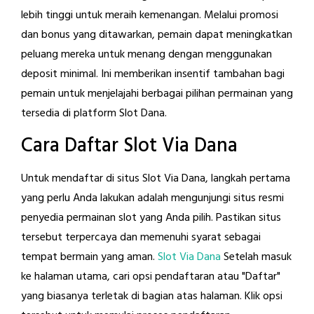
lebih tinggi untuk meraih kemenangan. Melalui promosi
dan bonus yang ditawarkan, pemain dapat meningkatkan
peluang mereka untuk menang dengan menggunakan
deposit minimal. Ini memberikan insentif tambahan bagi
pemain untuk menjelajahi berbagai pilihan permainan yang
tersedia di platform Slot Dana.
Cara Daftar Slot Via Dana
Untuk mendaftar di situs Slot Via Dana, langkah pertama
yang perlu Anda lakukan adalah mengunjungi situs resmi
penyedia permainan slot yang Anda pilih. Pastikan situs
tersebut terpercaya dan memenuhi syarat sebagai
tempat bermain yang aman.
Slot Via Dana
Setelah masuk
ke halaman utama, cari opsi pendaftaran atau "Daftar"
yang biasanya terletak di bagian atas halaman. Klik opsi