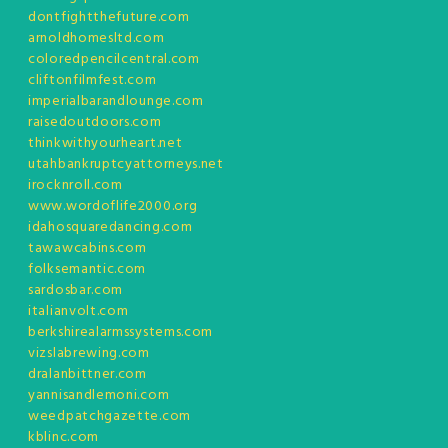
dontfightthefuture.com
arnoldhomesltd.com
coloredpencilcentral.com
cliftonfilmfest.com
imperialbarandlounge.com
raisedoutdoors.com
thinkwithyourheart.net
utahbankruptcyattorneys.net
irocknroll.com
www.wordoflife2000.org
idahosquaredancing.com
tawawcabins.com
folksemantic.com
sardosbar.com
italianvolt.com
berkshirealarmssystems.com
vizslabrewing.com
dralanbittner.com
yannisandlemoni.com
weedpatchgazette.com
kblinc.com