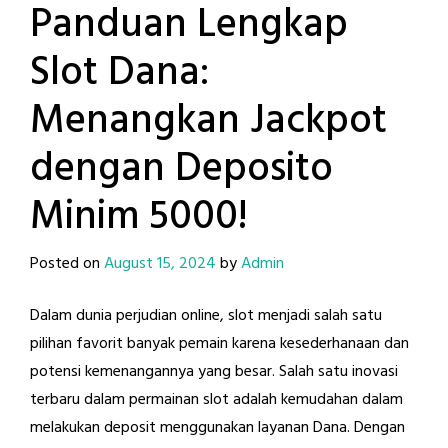
Panduan Lengkap
Slot Dana:
Menangkan Jackpot
dengan Deposito
Minim 5000!
Posted on
August 15, 2024
by
Admin
Dalam dunia perjudian online, slot menjadi salah satu
pilihan favorit banyak pemain karena kesederhanaan dan
potensi kemenangannya yang besar. Salah satu inovasi
terbaru dalam permainan slot adalah kemudahan dalam
melakukan deposit menggunakan layanan Dana. Dengan