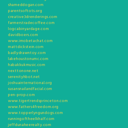
shameddogan.com
parentsoftots.org
creative3drenderings.com
farmerstradecoffee.com
logcabinyardage.com
davidboers.com
www.imobetachat.com
mattdickstein.com
badlydrawntoy.com
lakehoustonumc.com
habakkukmusic.com
nexttonone.net
serenityhbot.net
joshuainternational.org
susansnailandfacial.com
pen-prop.com
www.tigertrendsprinceton.com
www.fathers4freedom.org
www.topperlyngundogs.com
runningoftheelkhalf.com
jeffdunaheerealty.com