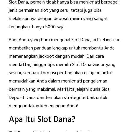
Slot Dana, pemain tidak hanya bisa menikmati berbagai
jenis permainan slot yang seru, tetapi juga bisa
melakukannya dengan deposit minim yang sangat
terjangkau, hanya 5000 saja.
Bagi Anda yang baru mengenal Slot Dana, artikel ini akan
memberikan panduan lengkap untuk membantu Anda
memenangkan jackpot dengan mudah. Dari cara
mendaftar, hingga tips memilih Slot Dana Gacor yang
sesuai, semua informasi penting akan disajikan untuk
memudahkan Anda dalam menikmati pengalaman
bermain yang maksimal. Mari kita jelajahi dunia Slot
Deposit Dana dan temukan strategi terbaik untuk
menggandakan kemenangan Anda!
Apa Itu Slot Dana?