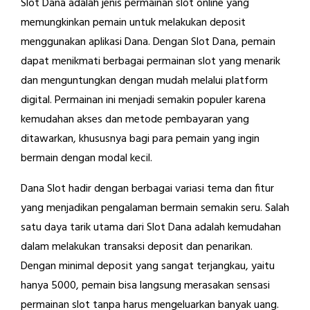
Slot Dana adalah jenis permainan slot online yang
memungkinkan pemain untuk melakukan deposit
menggunakan aplikasi Dana. Dengan Slot Dana, pemain
dapat menikmati berbagai permainan slot yang menarik
dan menguntungkan dengan mudah melalui platform
digital. Permainan ini menjadi semakin populer karena
kemudahan akses dan metode pembayaran yang
ditawarkan, khususnya bagi para pemain yang ingin
bermain dengan modal kecil.
Dana Slot hadir dengan berbagai variasi tema dan fitur
yang menjadikan pengalaman bermain semakin seru. Salah
satu daya tarik utama dari Slot Dana adalah kemudahan
dalam melakukan transaksi deposit dan penarikan.
Dengan minimal deposit yang sangat terjangkau, yaitu
hanya 5000, pemain bisa langsung merasakan sensasi
permainan slot tanpa harus mengeluarkan banyak uang.