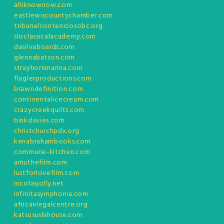
alliknownow.com
eastlewiscountychamber.com
tribunalcontenciosobc.org
sloclassicalacademy.com
dasilvaboards.com
glennabatson.com
strayhornmarina.com
flaglerproductions.com
brawndefinition.com
continentalicecream.com
crazycreekquilts.com
binkdavies.com
christchurchpdx.org
kenabrahambooks.com
commune-kitchen.com
amuthefilm.com
lustforlovefilm.com
nicolasjolly.net
infinitasymphonia.com
africanlegalcentre.org
katsusushihouse.com