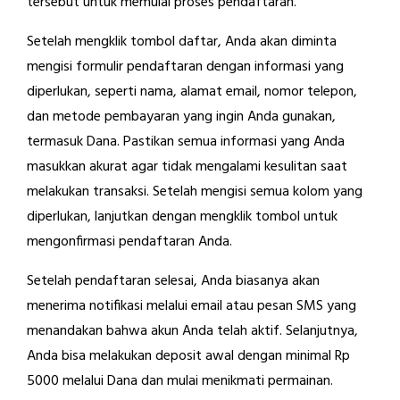
tersebut untuk memulai proses pendaftaran.
Setelah mengklik tombol daftar, Anda akan diminta
mengisi formulir pendaftaran dengan informasi yang
diperlukan, seperti nama, alamat email, nomor telepon,
dan metode pembayaran yang ingin Anda gunakan,
termasuk Dana. Pastikan semua informasi yang Anda
masukkan akurat agar tidak mengalami kesulitan saat
melakukan transaksi. Setelah mengisi semua kolom yang
diperlukan, lanjutkan dengan mengklik tombol untuk
mengonfirmasi pendaftaran Anda.
Setelah pendaftaran selesai, Anda biasanya akan
menerima notifikasi melalui email atau pesan SMS yang
menandakan bahwa akun Anda telah aktif. Selanjutnya,
Anda bisa melakukan deposit awal dengan minimal Rp
5000 melalui Dana dan mulai menikmati permainan.