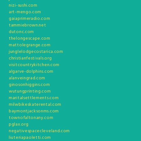
nizi-sushi.com
art-mengo.com
gaiaprimeradio.com
tammiebrown.net
dutonc.com
thelongescape.com
mattolegrange.com
junglelodgecostarica.com
christianfestivals.org
visitcountrykitchen.com
algarve-dolphins.com
alanveingrad.com
ginosonhiggins.com
wutungprinting.com
maritalsettlements.com
milwbikeskaterental.com
baymontjacksonms.com
townofaltonany.com
pglax.org
negativespacecleveland.com
liuteriapaoletti.com