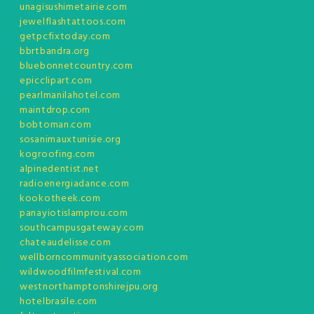
unagisushimetairie.com
jewelflashtattoos.com
getpcfixtoday.com
bbrtbandra.org
bluebonnetcountry.com
epicclipart.com
pearlmanilahotel.com
maintdrop.com
bobtoman.com
sosanimauxtunisie.org
kogroofing.com
alpinedentist.net
radioenergiadance.com
kookotheek.com
panayiotislamprou.com
southcampusgateway.com
chateaudelisse.com
wellborncommunityassociation.com
wildwoodfilmfestival.com
westnorthamptonshirejpu.org
hotelbrasile.com