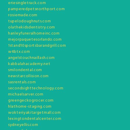
eriesingletrack.com
pamperedpetsnorthport.com
rosiemade.com
tupelodoughnuts.com
olathekidsdentistry.com
hanleyfuneralhomeinc.com
mejorpaquetesorlando.com
1stand10sportsbarandgrill.com
w4btx.com
angelstouchnaillash.com
kabbalahacademy.net
smilondental.com
newstarcollision.com
sasrentals.com
secondsighttechnology.com
michaelsarver.com
greengeckogrocer.com
hlathome-staging.com
wokteriyakitargetmall.com
lexingtondentalcenter.com
sydneyellis.com